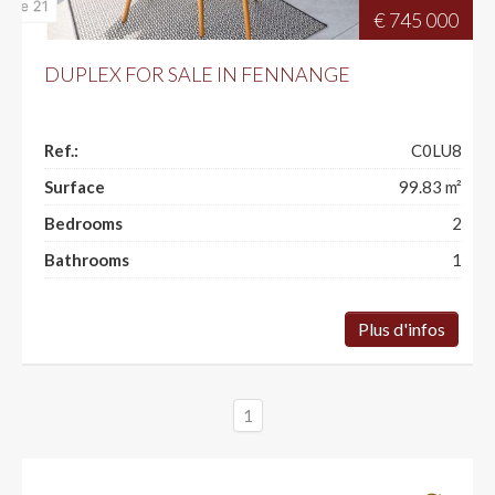
€ 745 000
DUPLEX FOR SALE IN FENNANGE
Ref.:
C0LU8
Surface
99.83
m²
Bedrooms
2
Bathrooms
1
Plus d'infos
1