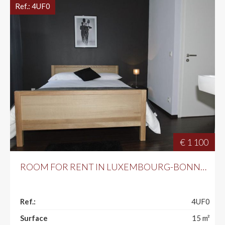
Ref.:
4UF0
€ 1 100
ROOM FOR RENT IN LUXEMBOURG-BONNEVOIE
Ref.:
4UF0
Surface
15
m²