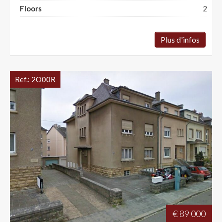
Floors
2
Plus d'infos
Ref.:
2O00R
€ 89 000