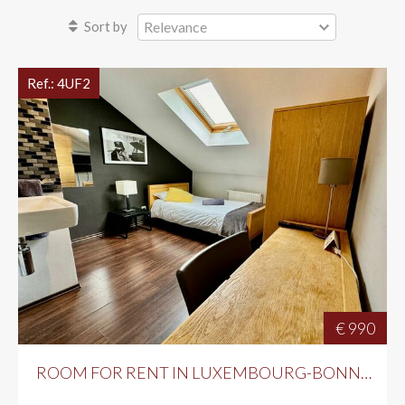
Sort by
PROJECTS
FINANCE
Ref.:
4UF2
CONTACT
€ 990
ROOM FOR RENT IN LUXEMBOURG-BONNEVOIE