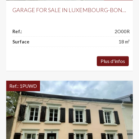
GARAGE FOR SALE IN LUXEMBOURG-BONNEVOIE
Ref.:
2O00R
Surface
18
m²
Plus d'infos
Ref.:
1PUWD