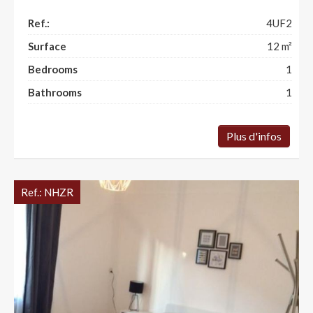
Ref.:
4UF2
Surface
12
m²
Bedrooms
1
Bathrooms
1
Plus d'infos
Ref.:
NHZR